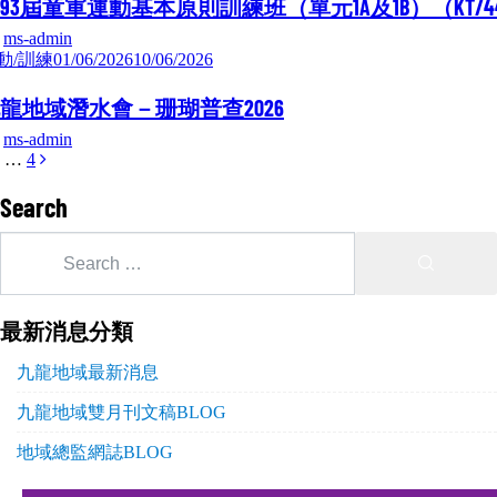
93屆童軍運動基本原則訓練班（單元1A及1B）（KT/44
y
ms-admin
動/訓練
01/06/2026
10/06/2026
龍地域潛水會－珊瑚普查2026
y
ms-admin
…
4
Search
最新消息分類
九龍地域最新消息
九龍地域雙月刊文稿BLOG
地域總監網誌BLOG