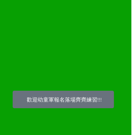
歡迎幼童軍報名落場齊齊練習!!!