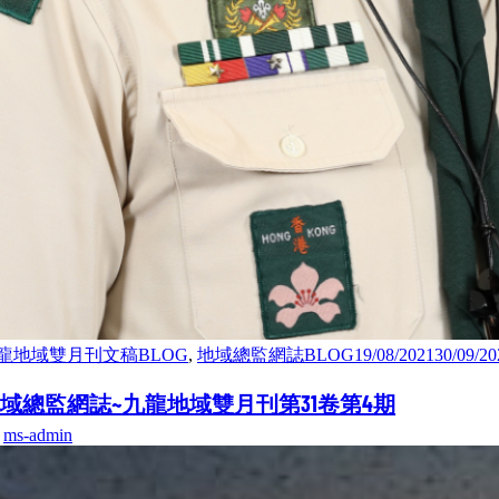
龍地域雙月刊文稿BLOG
,
地域總監網誌BLOG
19/08/2021
30/09/20
域總監網誌~九龍地域雙月刊第31卷第4期
y
ms-admin