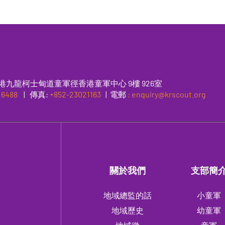
港九龍柯士甸道童軍徑香港童軍中心 9樓 926室
 6488
|
傳真
:
+852-23021163
| 電郵
: enquiry@krscout.org
關於我們
支部簡
地域總監的話
小童軍
地域歷史
幼童軍