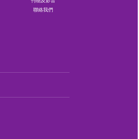
刊物及影音
軍
聯絡我們
軍