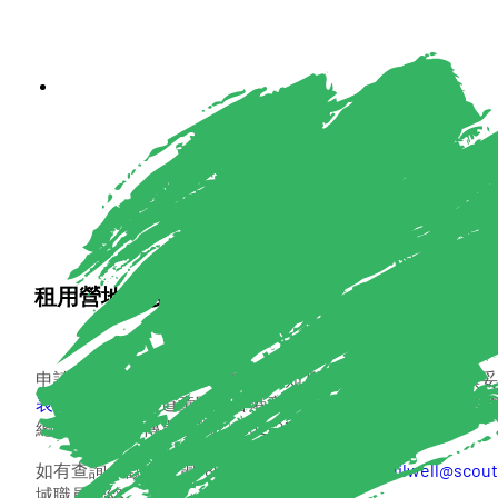
租用營地及設施
申請人請先往
下載區
參閱申請須知及營地收費表，並將填妥
表
交九龍柯士甸道童軍徑香港童軍中心9樓926室香港童軍
總部辦事處（傳真號碼：+852-2302 1163）。
如有查詢，歡迎致電+852-2957 6481或電郵至
gilwell@scout
域職員聯絡。