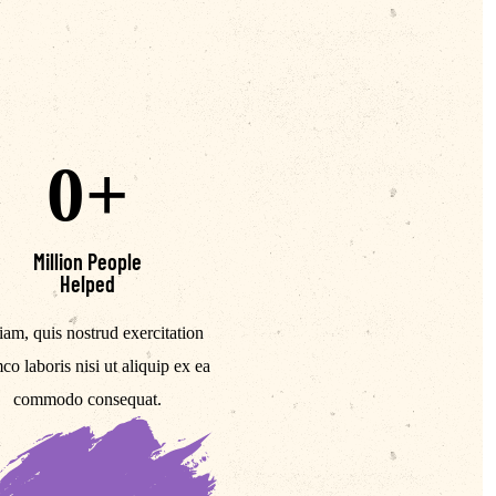
0
+
Million People
Helped
am, quis nostrud exercitation
co laboris nisi ut aliquip ex ea
commodo consequat.