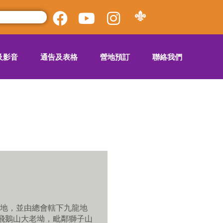
及影音
通告及表格
營地預訂
聯絡我們
地，並由總會轄下九龍地
龍飛鵝山大老坳，毗鄰獅子山