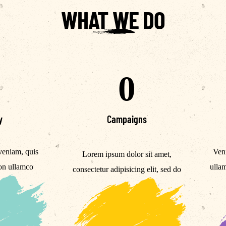
WHAT WE DO
0
y
Campaigns
veniam, quis
Veni
Lorem ipsum dolor sit amet,
ion ullamco
ullam
consectetur adipisicing elit, sed do