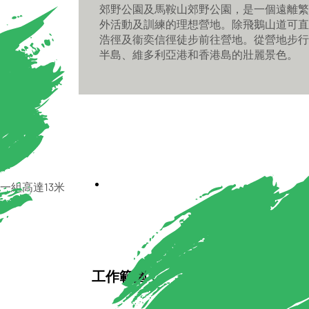
郊野公園及馬鞍山郊野公園，是一個遠離繁
外活動及訓練的理想營地。除飛鵝山道可直
浩徑及衞奕信徑徒步前往營地。從營地步行
半島、維多利亞港和香港島的壯麗景色。
一組高達13米
工作範圍：