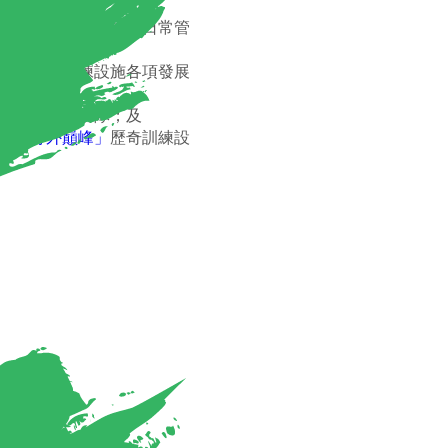
峰」
歷奇訓練設施的日常管
峰」
歷奇訓練設施各項發展
動及營地服務隊；及
、
「野外巔峰」
歷奇訓練設