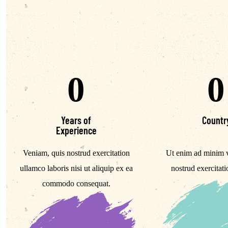
0
0
Years of
Countr
Experience
Veniam, quis nostrud exercitation
Ut enim ad minim 
ullamco laboris nisi ut aliquip ex ea
nostrud exercitat
commodo consequat.