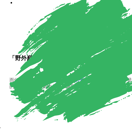
「野外巔峰」歷奇訓練設施
而位於香港
基維爾營地
內的
「野外巔峰」
歷奇訓練設施，是
的高結構繩網，當中包括12個高度為8至11米的項目。