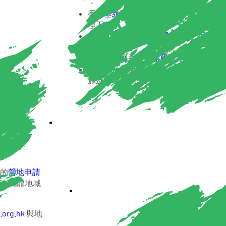
香港
基維爾營地
內各項設施及
「野外巔
理工作；
策劃和監督香港
基維爾營地
及
「野外巔
和維修項目；
管理及發展香港
基維爾營地
各項營地活
向童軍及外界人士推廣香港
基維爾營地
施及各項營地活動。
的
營地申請
總會九龍地域
.org.hk
與地