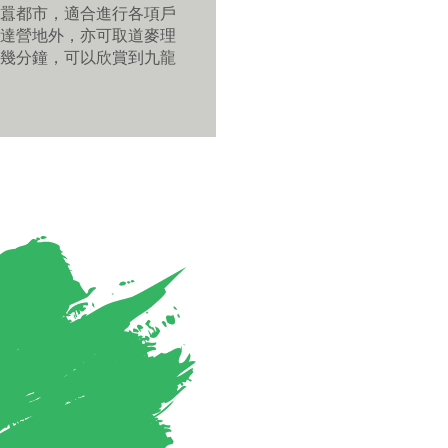
囂都市，適合進行各項戶
達營地外，亦可取道麥理
幾分鐘，可以欣賞到九龍