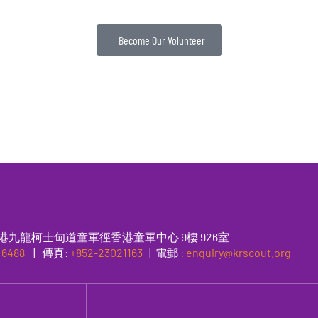
Become Our Volunteer
港九龍柯士甸道童軍徑香港童軍中心 9樓 926室
 6488
|
傳真
:
+852-23021163
| 電郵
: enquiry@krscout.org