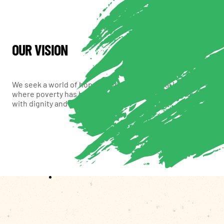
OUR VISION
We seek a world of hope, tolerance and social justice,
where poverty has been overcome and all people live
with dignity and security.