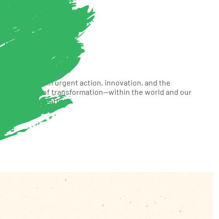
OUR VALUES
We believe in urgent action, innovation, and the
necessity of transformation—within the world and our
own organization.