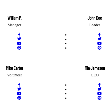
William P.
John Doe
Manager
Leader
Mike Carter
Mia Jameson
Volunteer
CEO