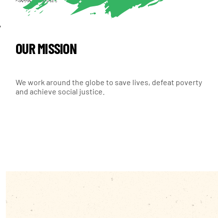
OUR MISSION
We work around the globe to save lives, defeat poverty
and achieve social justice.