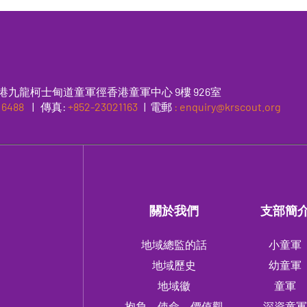
港九龍柯士甸道童軍徑香港童軍中心 9樓 926室
 6488
|
傳真
:
+852-23021163
| 電郵
: enquiry@krscout.org
關於我們
支部簡
地域總監的話
小童軍
地域歷史
幼童軍
地域徽
童軍
抱負、使命、價值觀
深資童