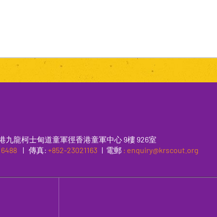
港九龍柯士甸道童軍徑香港童軍中心 9樓 926室
 6488
|
傳真
:
+852-23021163
| 電郵
: enquiry@krscout.org