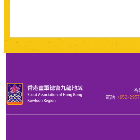
香
電話
+852-2957