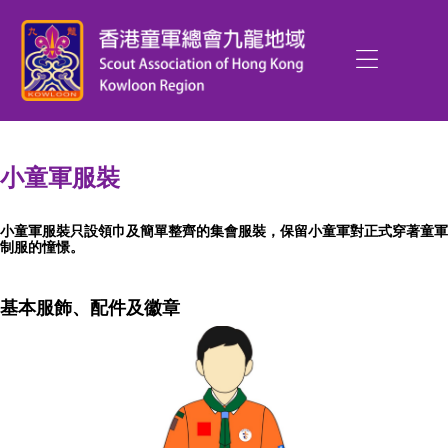
小童軍
服裝
小童軍服裝只設領巾及簡單整齊的集會服裝，保留小童軍對正式穿著童軍
制服的憧憬。
基本服飾、配件及徽章