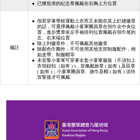
已獲批准的紀念章佩戴在右胸上方位置
假若穿著學校運動上衣而又未能在其上釘縫徽章
的話，可選擇佩戴小童軍團員章在領巾尖中央位
置，進步獎章依左手袖排列位置佩戴在領巾尾的
左、右末端位置
除上列徽章外，不可佩戴其他徽章
備註
除顏色巾圈外，不可使用其他支部制服配件，例
如皮帶、制服帽等
未宣誓小童軍可穿著全套小童軍服裝（不須扣上
衣領鈕扣（如有 ) )，並佩戴旅章 ( 如有 ) 及區章
( 如有 )；小童軍團員章、旅巾及帽 ( 如有 ) 須待
宣誓後才可佩戴