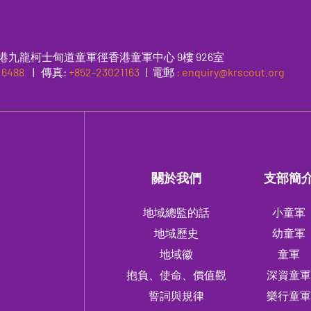
港九龍柯士甸道童軍徑香港童軍中心 9樓 926室
 6488
|
傳真
:
+852-23021163
| 電郵
: enquiry@krscout.org
關於我們
支部簡
地域總監的話
小童軍
地域歷史
幼童軍
地域徽
童軍
抱負、使命、價值觀
深資童
誓詞與規律
樂行童