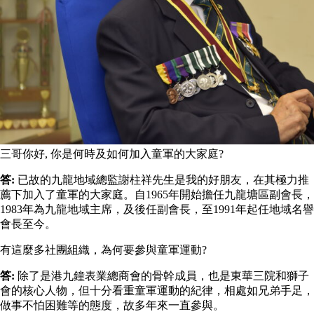
三哥你好, 你是何時及如何加入童軍的大家庭?
答:
已故的九龍地域總監謝柱祥先生是我的好朋友，在其極力推
薦下加入了童軍的大家庭。自1965年開始擔任九龍塘區副會長，
1983年為九龍地域主席，及後任副會長，至1991年起任地域名譽
會長至今。
有這麼多社團組織，為何要參與童軍運動?
答:
除了是港九鐘表業總商會的骨幹成員，也是東華三院和獅子
會的核心人物，但十分看重童軍運動的紀律，相處如兄弟手足，
做事不怕困難等的態度，故多年來一直參與。