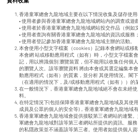
資料收集
香港童軍總會九龍地域主要在以下情況收集及儲存使用
• 使用者參與香港童軍總會九龍地域網站內的調查或遊
• 使用者於香港童軍總會九龍地域網站投交作品（例
• 使用者查詢有關香港童軍總會九龍地域的資訊或服務
• 使用者登記參加香港童軍總會九龍地域主辦的活動。
本會使用小型文字檔案（cookies）記錄本會網站
本會網 站或移動應用程式（如有）時，小型文字檔案
記，用以辨識個別 瀏覽裝置，但不能用以收集任何個
的瀏覽人次。該等瀏覽資料 將由本會或其選定編集本
動應用程式（如有）的質素，並分析 其使用情況。閣
（在適用的情況下，及/或移動應用程式（如有 ））的
在一般情況下，香港童軍總會九龍地域絕不會在未經使
料。
在特定情況下(包括保障香港童軍總會九龍地域及其使
成員及公眾的個人的安全等)，香港童軍總會九龍地域
香港童軍總會九龍地域會提供接駁第三者網站的連繫。
軍總會九龍地域對該等第三者網站所提供的資訊、服務
的私隱政策並不涵蓋該等第三者。使用者如提供個人資