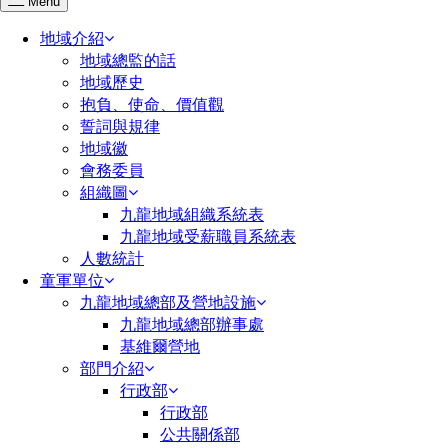
Menu
地域介紹
地域總監的話
地域歷史
抱負、使命、價值觀
誓詞與規律
地域徽
會務委員
組織圖
九龍地域組織系統表
九龍地域受薪職員系統表
人數統計
童軍單位
九龍地域總部及營地設施
九龍地域總部辦事處
基維爾營地
部門介紹
行政部
行政部
公共關係部