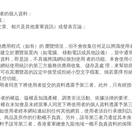
者的個人資料：
戲；
如文章、相片及其他童軍資訊）或發表言論；
；
或移動應用程式（如有）的 瀏覽情況，但不會收集任何足以辨識使
會建立於瀏覽裝置內（如電腦、 移動電話或其他設備），當中通
人資料，即是說，不具備辨識網站個別使用 者的功能。本會使用
會網站使用統計的第三方服務供應商收集、儲存及處 理，來幫助
下可在其瀏覽器的設定中接受或拒絕小型文字檔案。倘若選擇 拒
某些功能。
用者同意下將使用者提交的資料透露予第三者。此外，只有經授
用者的權益、版權及知識產權、調查非法活動、依據法律的要求
有權在未知會及未經當事人同意下將使用者的個人資料透露予第
如使用者經本網站連結到任何其他網頁，使用者須自行承擔到訪
、商品及所作的行動概不負責。另外，該等第三者乃遵從其本身
料予該等第三者，香港童軍總會九龍地域一概不負責資料的保障