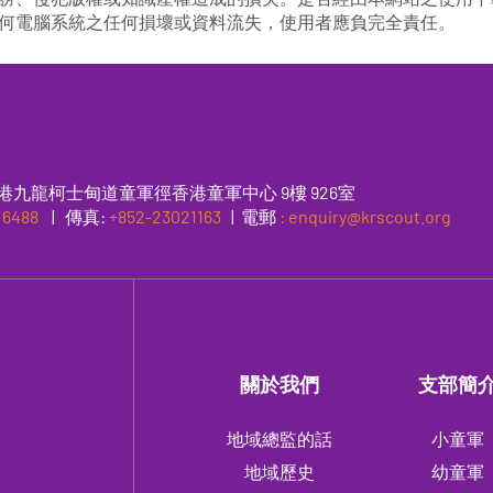
何電腦系統之任何損壞或資料流失，使用者應負完全責任。
港九龍柯士甸道童軍徑香港童軍中心 9樓 926室
 6488
|
傳真
:
+852-23021163
| 電郵
: enquiry@krscout.org
關於我們
支部簡
地域總監的話
小童軍
地域歷史
幼童軍