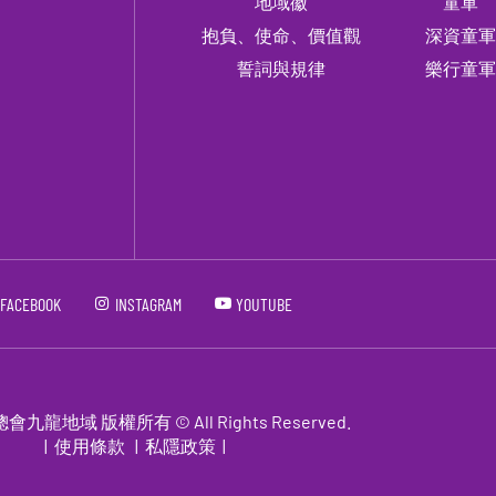
地域徽
童軍
抱負、使命、價值觀
深資童
誓詞與規律
樂行童
FACEBOOK
INSTAGRAM
YOUTUBE
龍地域 版權所有 © All Rights Reserved.
|
使用條款
|
私隱政策
|