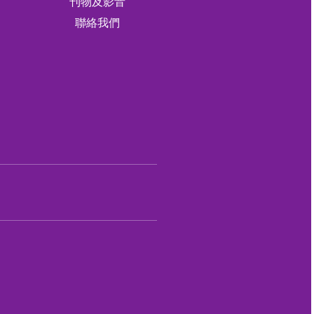
刊物及影音
軍
聯絡我們
軍