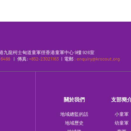
港九龍柯士甸道童軍徑香港童軍中心 9樓 926室
 6488
|
傳真
:
+852-23021163
| 電郵
: enquiry@krscout.org
關於我們
支部簡
地域總監的話
小童軍
地域歷史
幼童軍