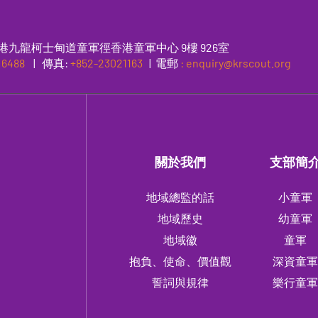
港九龍柯士甸道童軍徑香港童軍中心 9樓 926室
 6488
|
傳真
:
+852-23021163
| 電郵
: enquiry@krscout.org
關於我們
支部簡
地域總監的話
小童軍
地域歷史
幼童軍
地域徽
童軍
抱負、使命、價值觀
深資童
誓詞與規律
樂行童