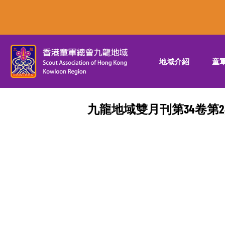
地域介紹
童
九龍地域雙月刊第34卷第