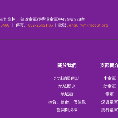
港九龍柯士甸道童軍徑香港童軍中心 9樓 926室
 6488
|
傳真
:
+852-23021163
| 電郵
: enquiry@krscout.org
關於我們
支部簡
地域總監的話
小童軍
地域歷史
幼童軍
地域徽
童軍
抱負、使命、價值觀
深資童
誓詞與規律
樂行童