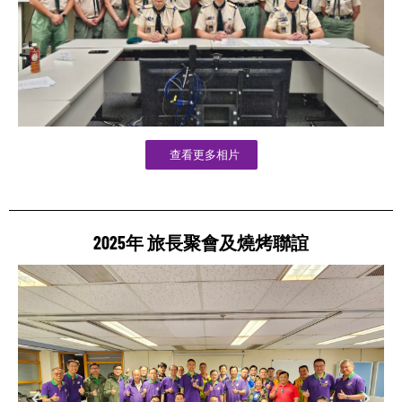
查看更多相片
2025年 旅長聚會及燒烤聯誼