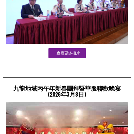
查看更多相片
九龍地域丙午年新春團拜暨華服聯歡晚宴
(2026年3月8日)