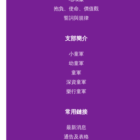
抱負、使命、價值觀
誓詞與規律
支部簡介
小童軍
幼童軍
童軍
深資童軍
樂行童軍
常用鏈接
最新消息
通告及表格