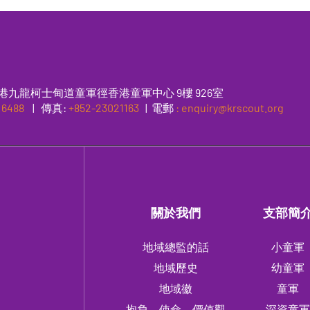
港九龍柯士甸道童軍徑香港童軍中心 9樓 926室
 6488
|
傳真
:
+852-23021163
| 電郵
: enquiry@krscout.org
關於我們
支部簡
地域總監的話
小童軍
地域歷史
幼童軍
地域徽
童軍
抱負、使命、價值觀
深資童