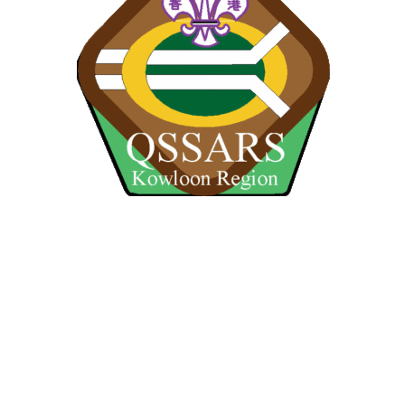
關於九龍地域榮譽童軍會會徽
九龍地域榮譽童軍會會徽設計以三個年代的榮譽童軍獎章
的外形和顏色為主；外圍形狀以五六十年代的獎章為背
景，之上為七十年代至九六年期間使用之啡色獎章和九七
年開始使用之最新菱形深綠色獎章為主體，中間為一個白
色箭尾線條穿越一個橙黃色的橢圓形圖案，再加上個白色
童軍，徽當中意喻為童軍精神夠衝破障礙，而箭尾之線條