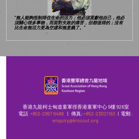
“無人能夠抵制得住生命的活力；他必須貢獻他自己，他必
須關心很多事物，而面對失敗的痛苦，但都值得的；沒有
比生命無活力更為空虛和無意義了。”
香港九龍柯士甸道童軍徑香港童軍中心 9樓 926室
電話
+852-2957 6488
|
傳真
:
+852-23021163
| 電郵
:
enquiry@krscout.org