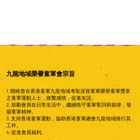
隱藏著一個「KR」字樣，即代表「九龍地域」，橢圓和箭
尾形成「Q」字，則為「QSSARS」的意思。
九龍地域榮譽童軍會宗旨
1. 聯絡曾在香港童軍九龍地域考取深資童軍榮譽童軍獎章
之童軍運動人士，維繫感情，促進友誼。
2. 鼓勵會員在日常生活中，繼續恪守童軍誓詞和規律，發
揚童軍精神。
3. 支持香港童軍運動，協助香港童軍總會九龍地域推行其
工作。
4. 促進會員福利。