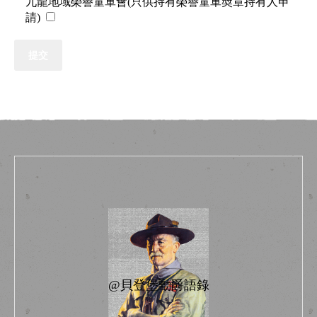
九龍地域榮譽童軍會(只供持有榮譽童軍奬章持有人申
請)
@貝登堡勳爵語錄